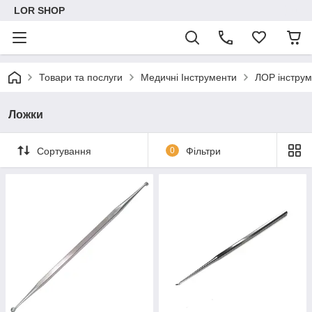
LOR SHOP
Товари та послуги
Медичні Інструменти
ЛОР інстру
Ложки
Сортування
0
Фільтри