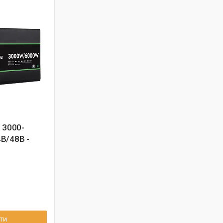
i 3000-
В/48В -
ти