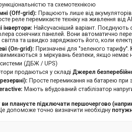
 функціональністю та схемотехнікою
ні (Off-grid):
Працюють лише від акумуляторів. 
осте реле перемикаєте техніку на живлення від А
і інвертори:
Найсучасніший варіант. Поєднують ф
олера сонячних панелей. Вони автоматично пер
і світла та швидко заряджають його, коли елект
і (On-grid):
Призначені для "зеленого тарифу".
 вимикаються з міркувань безпеки, якщо немає н
і системи (ДБЖ / UPS)
ртори продаються у складі
Джерел безперебійн
(резервні):
Просте перемикання на батарею при зн
eractive:
Мають вбудований стабілізатор напруги
у ви плануєте підключати першочергово (наприк
е допоможе точно визначити необхідну
потужн