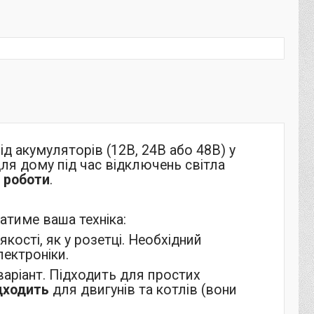
д акумуляторів (12В, 24В або 48В) у
для дому під час відключень світла
 роботи
.
атиме ваша техніка:
кості, як у розетці. Необхідний
лектроніки.
ріант. Підходить для простих
дходить
для двигунів та котлів (вони