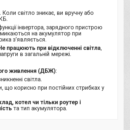
Коли світло зникає, ви вручну або
КБ.
ункції інвертора, зарядного пристрою
емикаються на акумулятор при
рика з’являється.
Не працюють при відключенні світла
,
апруги в загальній мережі.
ого живлення (ДБЖ)
:
икненні світла.
, що корисно при постійних стрибках у
лад, котел чи тільки роутер і
ість
та тип акумулятора.