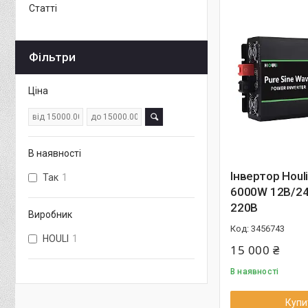
Статті
Фільтри
Ціна
В наявності
Інвертор Houl
Так
1
6000W 12В/24
220В
Виробник
3456743
HOULI
1
15 000 ₴
В наявності
Купи