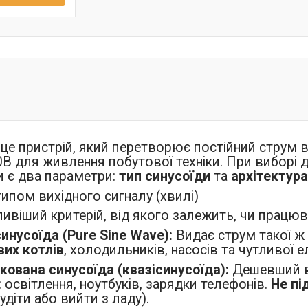
це пристрій, який перетворює постійний струм ві
0В для живлення побутової техніки. При виборі 
 є два параметри:
тип синусоїди
та
архітектура
типом вихідного сигналу (хвилі)
ивіший критерій, від якого залежить, чи працюв
инусоїда (Pure Sine Wave):
Видає струм такої ж я
вих котлів
, холодильників, насосів та чутливої е
ована синусоїда (квазісинусоїда):
Дешевший ва
 освітлення, ноутбуків, зарядки телефонів.
Не пі
діти або вийти з ладу).