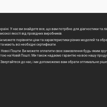
раїні. У нас ви знайдете все, що вам потрібно для діагностики та л
високої якості від провідних виробників.
и можете порівняти ціни та характеристики різних моделей та обра
 та мають всі необхідні сертифікати.
Нової Пошти. Ви можете оплатити своє замовлення будь-яким зручн
тою на Новій Пошті. Ми також надаємо гарантію на всю нашу проду
рт. Звертайтеся до нас, і ми допоможемо вам обрати оптимальне рі