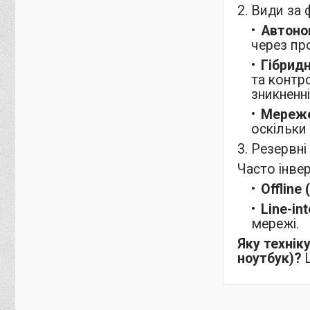
2. Види за
Автоном
через пр
Гібридн
та контр
зникненн
Мережев
оскільки
3. Резервн
Часто інве
Offline 
Line-int
мережі.
Яку технік
ноутбук)?
Ц