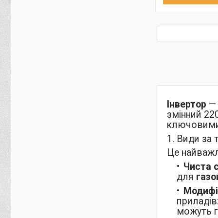
Інвертор
— 
змінний 22
ключовими
1. Види за 
Це найважл
Чиста с
для
газо
Модифік
приладів:
можуть гу