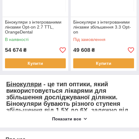
Бінокуляри з інтегрованими
Бінокуляри з інтегрованими
лінзами Opt-on 2.7 TTL,
лінзами збільшення 3.3 Opt-
OrangeDental
on
В наявності
Під замовлення
54 674
49 608
₴
₴
Купити
Купити
Бінокуляри
- це тип оптики, який
використовується лікарями для
збільшення досліджуваної ділянки.
Бінокуляри бувають різного ступеня
збільшення від 1.5Х до 6Х, залежно від
потреб користувача.
Показати все
Бінокуляри зазвичай кріпляться до
освітлювального приладу або до