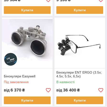
Купити
Купити
Бінокуляри ENT ERGO (3.5x;
Бінокуляри Easywell
4.5х; 5.5х, 6,5х)
Під замовлення
В наявності
6 370
36 400
від
₴
від
₴
Купити
Купити