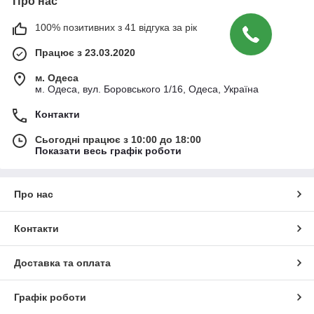
Про нас
захисних окулярів.
100% позитивних з 41 відгука за рік
Детальний опис:
Працює з 23.03.2020
Медичні бінокуляри
— це оптичні
пристрої (збільшувальні окуляри) з
м. Одеса
системою лінз, які кріпляться на голову
м. Одеса, вул. Боровського 1/16, Одеса, Україна
лікаря і забезпечують збільшене,
деталізоване зображення робочої зони,
Контакти
звільняючи руки та дозволяючи бачити
Сьогодні працює з 10:00 до 18:00
дрібні деталі, невидимі неозброєним
Показати весь графік роботи
оком. Вони необхідні для підвищення
точності та якості роботи в
стоматології, хірургії, ларингології та
Про нас
інших галузях, часто оснащуються
додатковим налобним підсвічуванням.
Контакти
Призначення та переваги
Доставка та оплата
Точна діагностика
: Дозволяють
виявляти мікротріщини, карієс,
переломи кореня зуба та інші дрібні
Графік роботи
патології на ранніх стадіях.