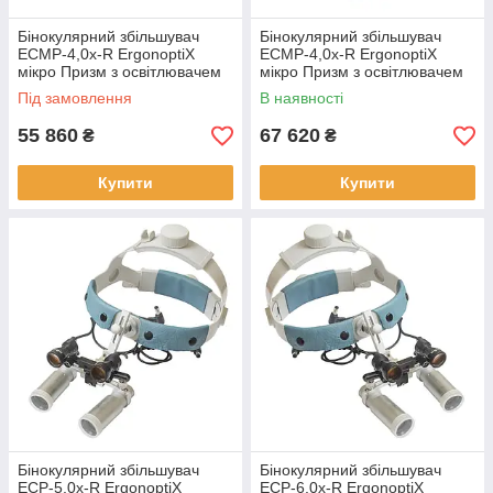
Бінокулярний збільшувач
Бінокулярний збільшувач
ECMP-4,0x-R ErgonoptiX
ECMP-4,0x-R ErgonoptiX
мікро Призм з освітлювачем
мікро Призм з освітлювачем
D-Light Duo
D-Light Duo HD
Під замовлення
В наявності
55 860
67 620
₴
₴
Купити
Купити
Бінокулярний збільшувач
Бінокулярний збільшувач
ECP-5,0x-R ErgonoptiX
ECP-6,0x-R ErgonoptiX