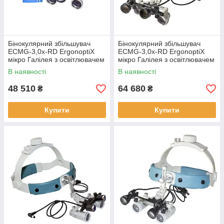
Бінокулярний збільшувач
Бінокулярний збільшувач
ECMG-3,0x-RD ErgonoptiX
ECMG-3,0x-RD ErgonoptiX
мікро Галілея з освітлювачем
мікро Галілея з освітлювачем
D-Light HD
D-Light Duo HD
В наявності
В наявності
48 510
64 680
₴
₴
Купити
Купити