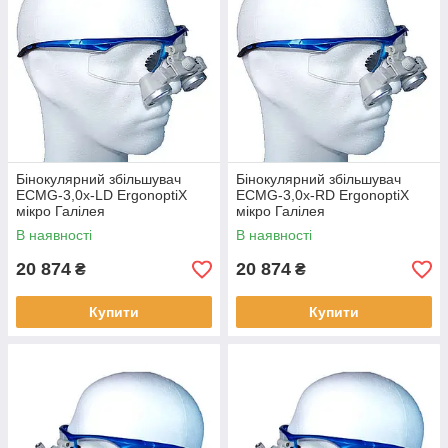
Бінокулярний збільшувач
Бінокулярний збільшувач
ECMG-3,0x-LD ErgonoptiX
ECMG-3,0x-RD ErgonoptiX
мікро Галілея
мікро Галілея
В наявності
В наявності
20 874
20 874
₴
₴
Купити
Купити