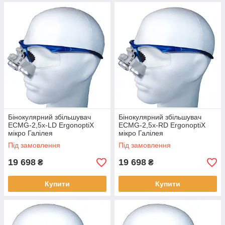
Бінокулярний збільшувач
Бінокулярний збільшувач
ECMG-2,5x-LD ErgonoptiX
ECMG-2,5x-RD ErgonoptiX
мікро Галілея
мікро Галілея
Під замовлення
Під замовлення
19 698
19 698
₴
₴
Купити
Купити