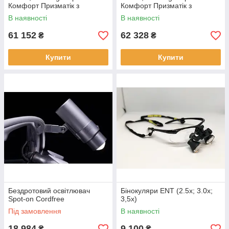
Комфорт Призматік з
Комфорт Призматік з
освітлювачем D-Light Duo HD
освітлювачем D-Light Duo HD
В наявності
В наявності
61 152
62 328
₴
₴
Купити
Купити
Бездротовий освітлювач
Бінокуляри ENT (2.5x; 3.0х;
Spot-on Cordfree
3,5х)
Під замовлення
В наявності
18 984
9 100
₴
₴