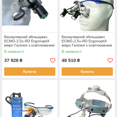
Бінокулярний збільшувач
Бінокулярний збільшувач
ECMG-2,5x-RD ErgonoptiX
ECMG-2,5x-RD ErgonoptiX
мікро Галілея з освітлювачем
мікро Галілея з освітлювачем
D-Light micro XL та УФ фільтр
D-Light Duo
В наявності
В наявності
37 926
48 510
₴
₴
Купити
Купити