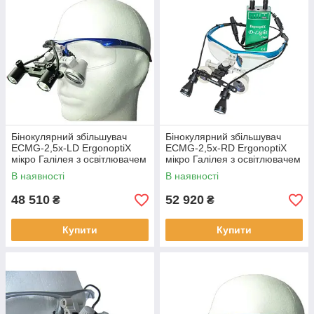
Бінокулярний збільшувач
Бінокулярний збільшувач
ECMG-2,5x-LD ErgonoptiX
ECMG-2,5x-RD ErgonoptiX
мікро Галілея з освітлювачем
мікро Галілея з освітлювачем
D-Light Duo
D-Light Duo HD
В наявності
В наявності
48 510
52 920
₴
₴
Купити
Купити