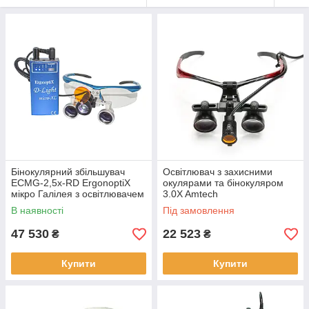
Бінокулярний збільшувач
Освітлювач з захисними
ECMG-2,5x-RD ErgonoptiX
окулярами та бінокуляром
мікро Галілея з освітлювачем
3.0X Amtech
D-Light HD
В наявності
Під замовлення
47 530
22 523
₴
₴
Купити
Купити