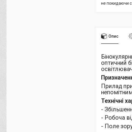
не покидаючи с
Опис
Бінокулярн
оптичний б
освітлювач
Призначен
Прилад при
непомітним
Технічні х
- Збільшенн
- Робоча ві
- Поле зору