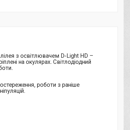
лілея з освітлювачем D-Light HD –
іплені на окулярах. Світлодіодний
боти.
остереження, роботи з раніше
ніпуляцій.