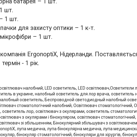
орна батарея – 1 шт.
1 шт.
– 1 шт.
впачки для захисту оптики – 1 к-т.
 мікрофібри – 1 шт.
 компанія ErgonoptiX, Нідерланди. Поставляєтьс
термін - 1 рік.
 освітлювач налобний
,
LED осветитель
,
LED освітлювач
,
Осветители 
итель в украине
,
налобный осветитель для лор врача
,
осветитель 
налобный осветитель
,
Беспроводной светодиодный налобный осве
ітлювач стоматологічний налобний,
Освітлювач стоматологічний
,
О
р
,
осветитель лор, освітлювач з окулярами, осветитель стоматологи
освітлювач з окулярами і бінокуляром, освітлювач стоматологічний, 
вітлювач зі збільшенням, Бінокулярний збільшувач з освітлювачем, 
onoptiX, лупа медична, лупа бінокулярна медична, лупа медицинска
окуляр, бінокуляр стоматологічний, бінокуляри для хірургів, біно