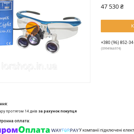
47 530 ₴
К
+380 (96) 852-34
0994966974
ару протягом 14 днів
за рахунок покупця
У компанії підключені елек