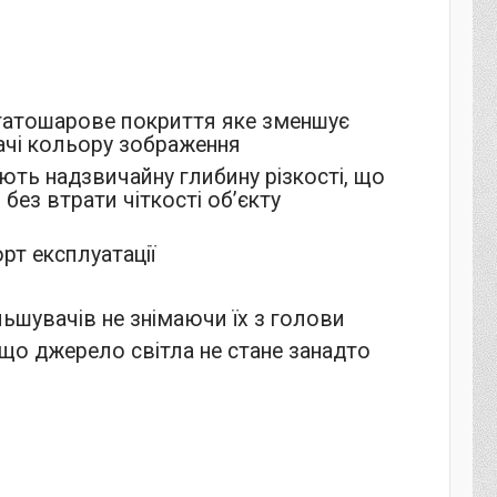
агатошарове покриття яке зменшує
дачі кольору зображення
ають надзвичайну глибину різкості, що
без втрати чіткості об’єкту
рт експлуатації
ьшувачів не знімаючи їх з голови
 що джерело світла не стане занадто