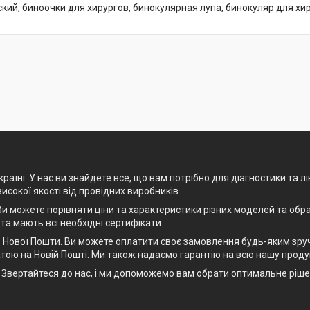
кий, биноочки для хирургов, бинокулярная лупа, бинокуляр для хи
раїні. У нас ви знайдете все, що вам потрібно для діагностики та л
високої якості від провідних виробників.
и можете порівняти ціни та характеристики різних моделей та обра
 та мають всі необхідні сертифікати.
Нової Пошти. Ви можете оплатити своє замовлення будь-яким зручн
тою на Новій Пошті. Ми також надаємо гарантію на всю нашу проду
рт. Звертайтеся до нас, і ми допоможемо вам обрати оптимальне рі