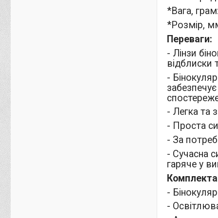
*Вага, грам
*Розмір, м
Переваги:
- Лінзи бі
відблиски 
- Бінокуляр
забезпечує
спостереж
- Легка та
- Проста с
- За потре
- Сучасна 
гаряче у в
Комплекта
- Бінокуляр
- Освітлюв