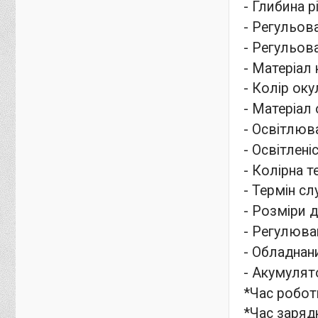
- Глибина р
- Регульова
- Регульова
- Матеріал 
- Колір оку
- Матеріал 
- Освітлюв
- Освітлені
- Колірна т
- Термін сл
- Розміри 
- Регулюва
- Обладнан
- Акумулят
*Час роботи
*Час зарядк