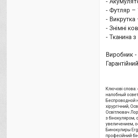
- Акумулят
- Футляр – 
- Викрутка 
- Знімні ко
- Тканина з
Виробник -
Гарантійний 
Ключові слова:
налобный освет
Беспроводной 
хірургічний
,
Осв
Освітлювач Ло
з бінокуляром, 
увеличением, ос
Бинокулиры Erg
професійний бін