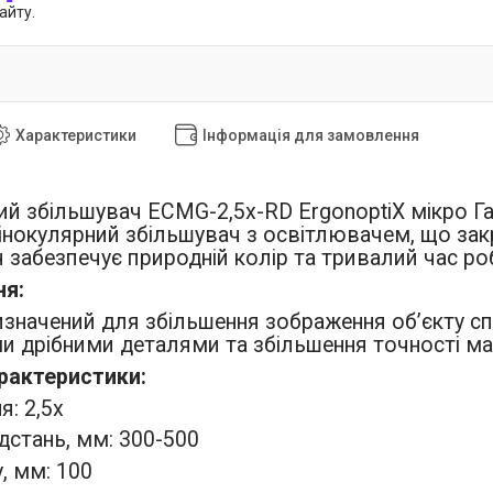
айту.
Характеристики
Інформація для замовлення
ий збільшувач ECMG-2,5x-RD ErgonoptiX мікро Га
інокулярний збільшувач з освітлювачем, що закр
 забезпечує природній колір та тривалий час ро
ня:
значений для збільшення зображення об’єкту сп
и дрібними деталями та збільшення точності ма
арактеристики:
я: 2,5х
дстань, мм: 300-500
, мм: 100