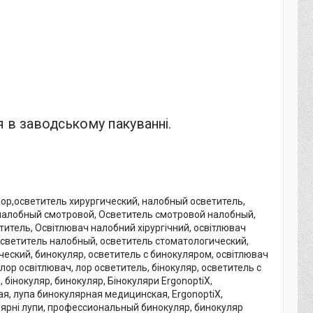
я в заводському пакуванні.
лор
,
о
светитель хирургический
,
налобный осветитель
,
налобный смотровой
,
Осветитель смотровой налобный
,
титель
,
Освітлювач налобний хірургічний
,
освітлювач
светитель налобный
,
осветитель стоматологический
,
ческий, бинокуляр, осветитель с бинокуляром, освітлювач
лор освітлювач, лор осветитель, бінокуляр, осветитель с
бінокуляр, бинокуляр, Бінокуляри ErgonoptiX,
я, лупа бинокулярная медицинская, ErgonoptiX,
кулярні лупи, профессиональный бинокуляр, бинокуляр