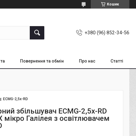
Кошик
+380 (96) 852-34-56
ата
Повернення та обмін
Про нас
Статті
д:
ECMG-2,5x-RD
рний збільшувач ECMG-2,5x-RD
X мікро Галілея з освітлювачем
D