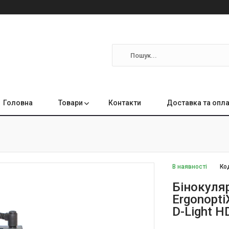
Головна
Товари
Контакти
Доставка та опл
В наявності
Ко
Бінокуля
Ergonopti
D-Light H