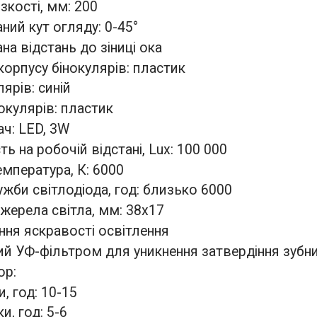
ізкості, мм: 200
ний кут огляду: 0-45°
на відстань до зіниці ока
корпусу бінокулярів: пластик
лярів: синій
окулярів: пластик
ач: LED, 3W
сть на робочій відстані, Lux: 100 000
емпература, К: 6000
ужби світлодіода, год: близько 6000
джерела світла, мм: 38x17
ння яскравості освітлення
ий УФ-фільтром для уникнення затвердіння зубни
ор:
, год: 10-15
и, год: 5-6