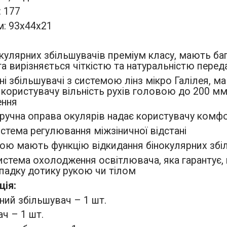
: 177
м: 93х44х21
нокулярних збільшувачів преміум класу, мають б
та вирізняється чіткістю та натуральністю пере
ні збільшувачі з системою лінз мікро Галілея, м
 користувачу вільність рухів головою до 200 мм 
ення
 зручна оправа окулярів надає користувачу комфо
истема регулювання міжзіничної відстані
бою мають функцію відкидання бінокулярних збіл
система охолодження освітлювача, яка гарантує,
ипадку дотику рукою чи тілом
ція:
ний збільшувач – 1 шт.
ач – 1 шт.