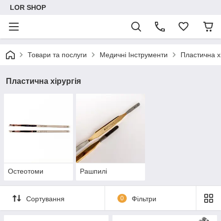
LOR SHOP
Товари та послуги
Медичні Інструменти
Пластична хі
Пластична хірургія
Остеотоми
Рашпилі
Сортування
0
Фільтри