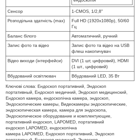
ендоскопія
Сенсор
1-CMOS, 1/2,8"
Розподільна здатність (max)
Full HD (1920x1080p), 50/60
Гц
Баланс білого
Автоматичний, ручний
Запис фото та відео
Запис фото та відео на USB
флеш накопичувач
Відео виходи (інтерфейси)
DVI (1 шт, цифровий), HDMI
(1 шт., цифровий)
Вбудований освітлювач
Вбудований LED, 35 Вт
Ключові слова: Ендоскоп портативний, Эндоскоп
портативный, Ендоскоп медичний, Эндоскоп медицинский,
Ендоскоп камера, ендоскопічна камера, эндоскоп,
Эндоскопические камеры, Видеокамеры эндоскопические,
эндоскопическая камера, камера для эндоскопа,
Эндоскопическое оборудование и комплектующие,
портативний ендоскоп, LAPOMED, портативний
ендоскоп LAPOMED, ендоскопічна
камера LAPOMED, Ендоскоп портативний, Эндоскоп
портативный, Ендоскоп медичний, Эндоскоп