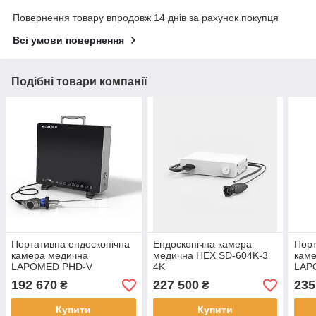
Повернення товару впродовж 14 днів за рахунок покупця
Всі умови повернення
Подібні товари компанії
Портативна ендоскопічна
Ендоскопічна камера
Порт
камера медична
медична HEX SD-604K-3
кам
LAPOMED PHD-V
4K
LAP
192 670
227 500
235
₴
₴
Купити
Купити