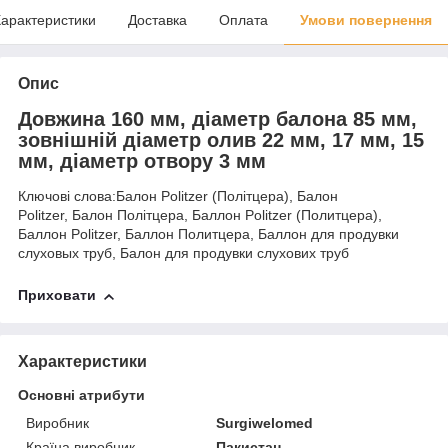
арактеристики
Доставка
Оплата
Умови повернення
Опис
Довжина 160 мм, діаметр балона 85 мм,
зовнішній діаметр олив 22 мм, 17 мм, 15
мм, діаметр отвору 3 мм
Ключові слова:Балон Politzer (Політцера), Балон
Politzer, Балон Політцера, Баллон Politzer (Политцера),
Баллон Politzer, Баллон Политцера, Баллон для продувки
слуховых труб, Балон для продувки слухових труб
Приховати
Характеристики
Основні атрибути
Виробник
Surgiwelomed
Країна виробник
Пакистан