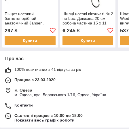
Пінцет носовий
Щипці носові вікончаті № 2
Шпат
багнетоподібний
по Luc. Довжина 20 см,
Wied
анатомічний Jansen.
робоча частина 15 х 11
вигн
Довжина 18 см, р.ч. 20 х 2
мм
297
6 245
537
₴
₴
мм
Купити
Купити
Про нас
100% позитивних з 41 відгука за рік
Працює з 23.03.2020
м. Одеса
м. Одеса, вул. Боровського 1/16, Одеса, Україна
Контакти
Сьогодні працює з 10:00 до 18:00
Показати весь графік роботи