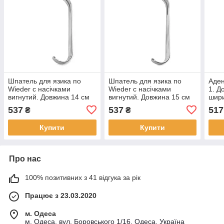
Шпатель для язика по
Шпатель для язика по
Аде
Wieder с насічками
Wieder с насічками
1. Д
вигнутий. Довжина 14 см
вигнутий. Довжина 15 см
шири
537
537
517
₴
₴
Купити
Купити
Про нас
100% позитивних з 41 відгука за рік
Працює з 23.03.2020
м. Одеса
м. Одеса, вул. Боровського 1/16, Одеса, Україна