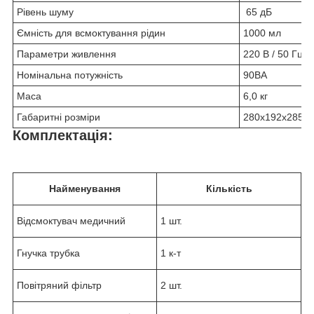
Рівень шуму
65 дБ
Ємність для всмоктування рідин
1000 мл
Параметри живлення
220 В / 50 Гц
Номінальна потужність
90ВА
Маса
6,0 кг
Габаритні розміри
280х192х285 
Комплектація:
Найменування
Кількість
Відсмоктувач медичний
1 шт.
Гнучка трубка
1 к-т
Повітряний фільтр
2 шт.