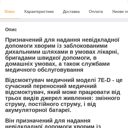
Опис
Характеристики
Доставка
Оплата
Умови п
Опис
Призначений для надання невідкладної
допомоги хворим із заблокованими
дихальними шляхами в умовах лікарні,
бригадами швидкої допомоги, в
домашніх умовах, а також службами
медичного обслуговування
Відсмоктувач медичний моделі 7E-D - це
сучасний переносний медичний
відсмоктувач, який може працювати від
трьох видів джерел живлення: змінного
струму, постійного струму, і від
акумуляторної батареї.
Він призначений для надання
невідкладної допомоги хворим із