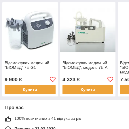
Відсмоктувач медичний
Відсмоктувач медичний
Відс
“БІОМЕД” 7E-G1
"БІОМЕД", модель 7Е-А
"БІО
мод
9 900
4 323
7 5
₴
₴
Купити
Купити
Про нас
100% позитивних з 41 відгука за рік
Працює з 23.03.2020