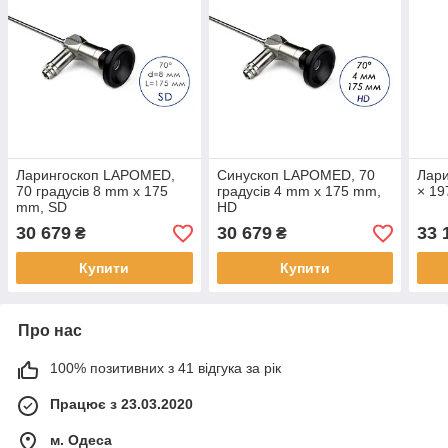
Ларингоскоп LAPOMED,
Синускоп LAPOMED, 70
Лари
70 градусів 8 mm x 175
градусів 4 mm x 175 mm,
× 19
mm, SD
HD
30 679
30 679
33 
₴
₴
Купити
Купити
Про нас
100% позитивних з 41 відгука за рік
Працює з 23.03.2020
м. Одеса