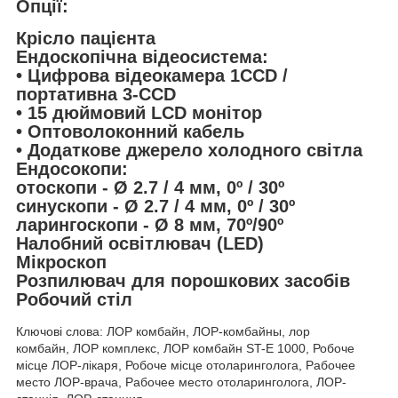
Опції:
Крісло пацієнта
Ендоскопічна відеосистема:
• Цифрова відеокамера 1CCD /
портативна 3-CCD
• 15 дюймовий LCD монітор
• Оптоволоконний кабель
• Додаткове джерело холодного світла
Ендосокопи:
отоскопи - Ø 2.7 / 4 мм, 0º / 30º
синускопи - Ø 2.7 / 4 мм, 0º / 30º
ларингоскопи - Ø 8 мм, 70º/90º
Налобний освітлювач (LED)
Мікроскоп
Розпилювач для порошкових засобів
Робочий стіл
Ключові слова: ЛОР комбайн, ЛОР-комбайны, лор
комбайн, ЛОР комплекс, ЛОР комбайн ST-E 1000, Робоче
місце ЛОР-лікаря, Робоче місце отоларинголога, Рабочее
место ЛОР-врача, Рабочее место отоларинголога, ЛОР-