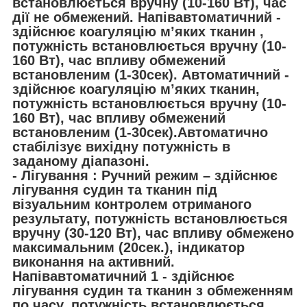
встановлюється вручну (10-160 Вт), час
дії не обмежений. Напівавтоматичний -
здійснює коагуляцію м’яких тканин ,
потужність встановлюється вручну (10-
160 Вт), час впливу обмежений
встановленим (1-30сек). Автоматичний -
здійснює коагуляцію м’яких тканин,
потужність встановлюється вручну (10-
160 Вт), час впливу обмежений
встановленим (1-30сек).Автоматично
стабілізує вихідну потужність в
заданому діапазоні.
- Лігування :
Ручний режим – здійснює
лігування судин та тканин під
візуальним контролем отриманого
результату, потужність встановлюється
вручну (30-120 Вт), час впливу обмежено
максимальним (20сек.), індикатор
виконання на активний.
Напівавтоматичний 1 - здійснює
лігування судин та тканин з обмеженням
по часу, потужність встановлюється