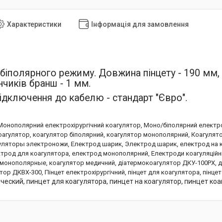
Характеристики
Інформація для замовлення
 біполярного режиму. Довжина пінцету - 190 мм,
нчиків бранш - 1 мм.
ідключення до кабелю - стандарт "Євро".
Монополярний електрохірургічний коагулятор, Моно/біполярний електрох
агулятор, коагулятор біполярний, коагулятор монополярний, Коагулят
агуляторы электроножи, Електрод шарик, Электрод шарик, електрод на 
ктрод для коагулятора, електрод монополярний, Електроди коагуляцій
монополярные, коагулятор медичний, діатермокоагулятор ДКУ-100РХ,
д
ятор
ДКВХ-300, Пінцет електрохірургічний, пінцет для коагулятора, пінцет
ческий, пинцет для коагулятора, пинцет на коагулятор, пинцет ко