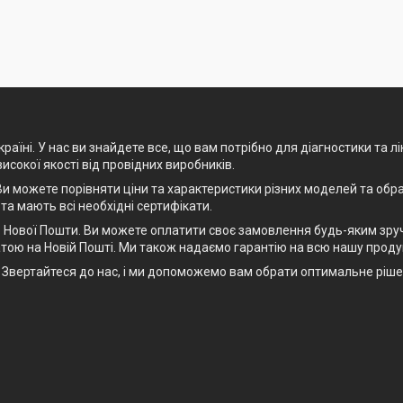
раїні. У нас ви знайдете все, що вам потрібно для діагностики та л
високої якості від провідних виробників.
и можете порівняти ціни та характеристики різних моделей та обра
 та мають всі необхідні сертифікати.
Нової Пошти. Ви можете оплатити своє замовлення будь-яким зручн
тою на Новій Пошті. Ми також надаємо гарантію на всю нашу проду
рт. Звертайтеся до нас, і ми допоможемо вам обрати оптимальне рі