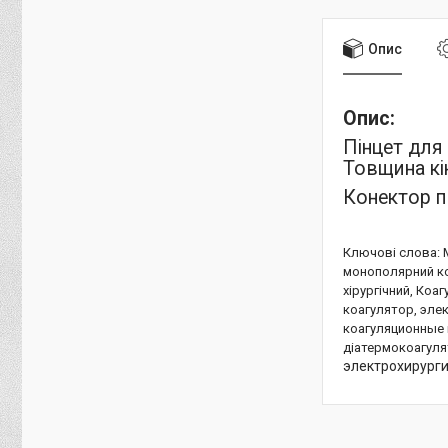
Опис
Опис:
Пінцет для
Товщина кі
Конектор п
Ключові слова: 
монополярний ко
хірургічний, Ко
коагулятор, эле
коагуляционные 
діатермокоагул
электрохирурги