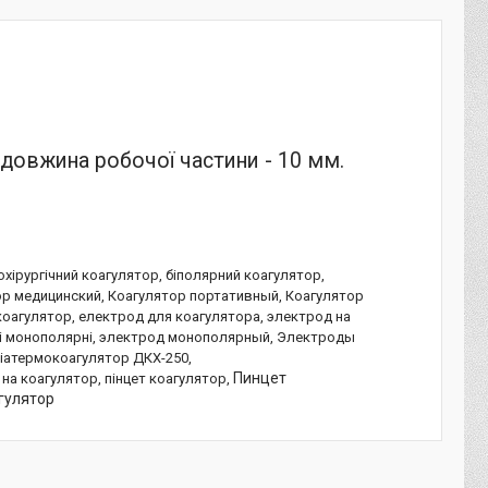
 довжина робочої частини - 10 мм.
ірургічний коагулятор, біполярний коагулятор,
ор медицинский, Коагулятор портативный, Коагулятор
коагулятор, електрод для коагулятора, электрод на
ні монополярні, электрод монополярный, Электроды
іатермокоагулятор
ДКХ-250,
Пинцет
 на коагулятор, пінцет коагулятор,
агулятор