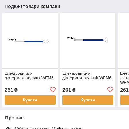
Подібні товари компанії
Електроди для
Електроди для
Елек
діатермокоагуляції WFM8
діатермокоагуляції WFM6
діат
WFM
251
261
261
₴
₴
Купити
Купити
Про нас
100% позитивних з 41 відгука за рік