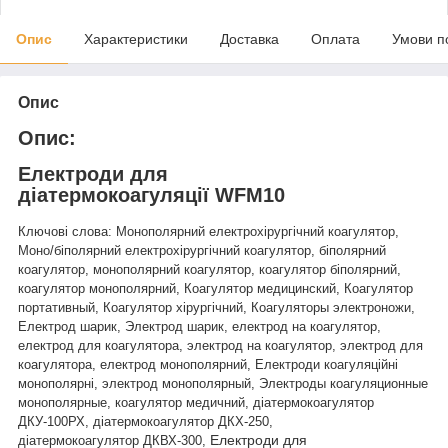
Опис
Характеристики
Доставка
Оплата
Умови п
Опис
Опис:
Електроди для
діатермокоагуляції
WFM10
Ключові слова: Монополярний електрохірургічний коагулятор,
Моно/біполярний електрохірургічний коагулятор, біполярний
коагулятор, монополярний коагулятор, коагулятор біполярний,
коагулятор монополярний, Коагулятор медицинский, Коагулятор
портативный, Коагулятор хірургічний, Коагуляторы электроножи,
Електрод шарик, Электрод шарик, електрод на коагулятор,
електрод для коагулятора, электрод на коагулятор, электрод для
коагулятора, електрод монополярний, Електроди коагуляційні
монополярні, электрод монополярный, Электроды коагуляционные
монополярные, коагулятор медичний, діатермокоагулятор
ДКУ-100РХ,
діатермокоагулятор
ДКХ-250,
Електроди для
діатермокоагулятор
ДКВХ-300,