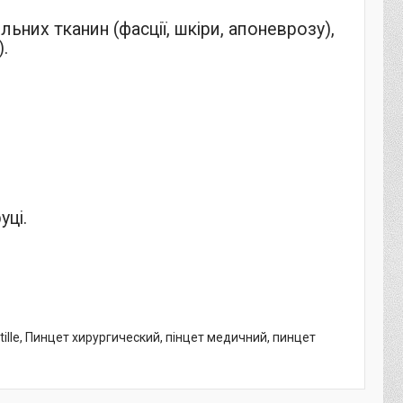
ьних тканин (фасції, шкіри, апоневрозу),
).
уці.
Stille, Пинцет хирургический, пінцет медичний, пинцет