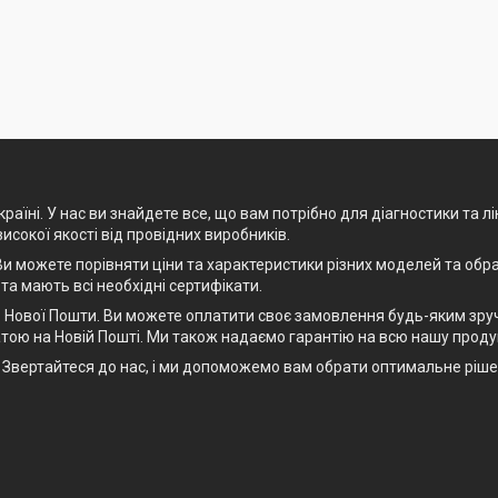
раїні. У нас ви знайдете все, що вам потрібно для діагностики та л
високої якості від провідних виробників.
и можете порівняти ціни та характеристики різних моделей та обра
 та мають всі необхідні сертифікати.
Нової Пошти. Ви можете оплатити своє замовлення будь-яким зручн
тою на Новій Пошті. Ми також надаємо гарантію на всю нашу проду
рт. Звертайтеся до нас, і ми допоможемо вам обрати оптимальне рі