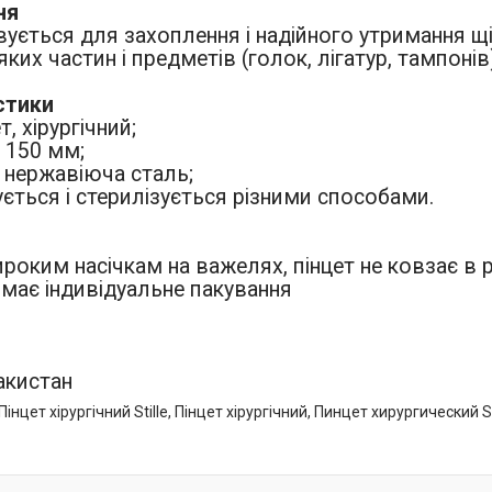
ня
ється для захоплення і надійного утримання щіл
'яких частин і предметів (голок, лігатур, тампонів
стики
ет, хірургічний;
- 150 мм;
- нержавіюча сталь;
ується і стерилізується різними способами.
роким насічкам на важелях, пінцет не ковзає в р
 має індивідуальне пакування
акистан
Пінцет хірургічний Stille, Пінцет хірургічний, Пинцет хирургический 