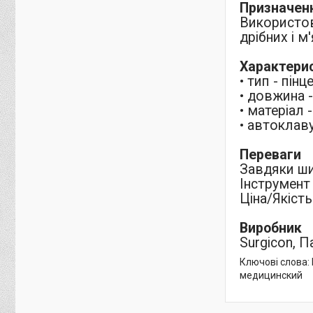
Призначен
Використову
дрібних і м
Характери
• тип - пінц
• довжина 
• матеріал 
• автоклав
Переваги
Завдяки ши
Інструмент
Ціна/Якість
Виробник
Surgicon, П
Ключові слова: 
медицинский