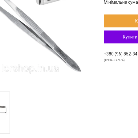
Мінімальна сума
К
Купити
+380 (96) 852-34
0994966974