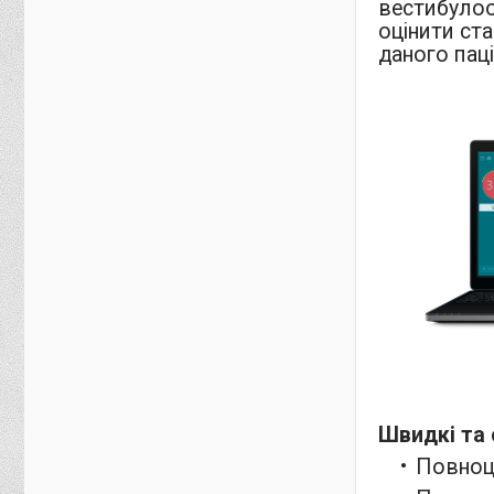
вестибулоо
оцінити ст
даного пац
Швидкі та 
Повноці