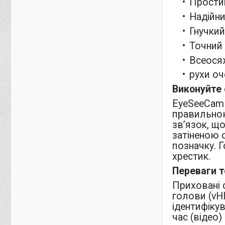
Простий
Надійни
Гнучкий
Точний 
Всеосяж
рухи оч
Виконуйте 
EyeSeeCam 
правильною
зв’язок, що
затіненою 
позначку. 
хрестик.
Переваги т
Приховані 
голови (vH
ідентифікув
час (відео