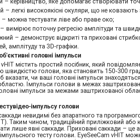
 – керівництво, яке допомагає створювати точн
й – легкі високоякісні окуляри, що не ковзають 
 – можна тестувати ліве або праве око;
– вимірює поточну регресію амплітуди та швидк
ний – демонструє відкриті та приховані стрибк
ей, амплітуду та 3D-графіки.
об'єктивні головні імпульси
vHIT містить простий посібник, який повідомля
 швидкістю голови, яка становить 150-300 град
б вказати, чи ваші головні імпульси знаходяться
областю. Імпульси голови в межах заштрихованої
Головні імпульси за межами заштрихованої облас
естувідео-імпульсу голови
саккади невидимі без апаратного та програмного
IT). Таким чином, традиційний приліжковий або к
ати лише явні саккади. Приховані саккади – це а
) імпульсного тесту голови. EyeSeeCam vHIT може