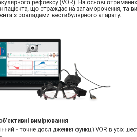
кулярного рефлексу (VOR). На основі отриманих
ан пацієнта, що страждає на запаморочення, та в
ієнта з розладами вестибулярного апарату.
об’єктивні вимірювання
нний - точне дослідження функції VOR в усіх шес