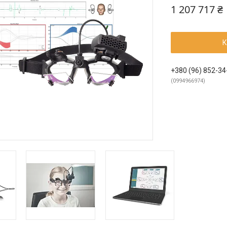
1 207 717 ₴
К
+380 (96) 852-34
0994966974