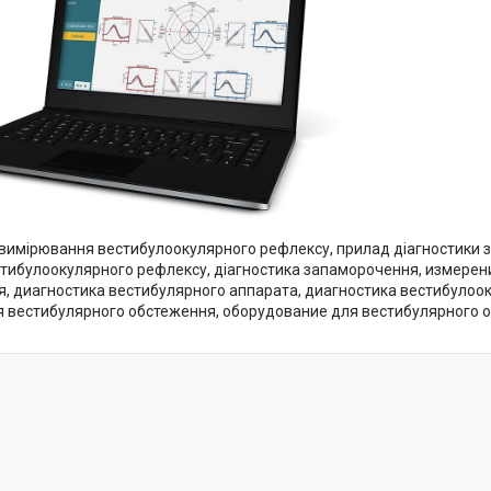
 вимірювання вестибулоокулярного рефлексу, прилад діагностики 
стибулоокулярного рефлексу, діагностика запаморочення, измерен
, диагностика вестибулярного аппарата, диагностика вестибулоо
 вестибулярного обстеження, оборудование для вестибулярного 