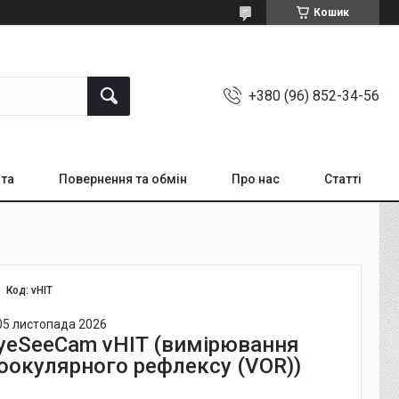
Кошик
+380 (96) 852-34-56
ата
Повернення та обмін
Про нас
Статті
Код:
vHIT
05 листопада 2026
yeSeeCam vHIT (вимірювання
оокулярного рефлексу (VOR))