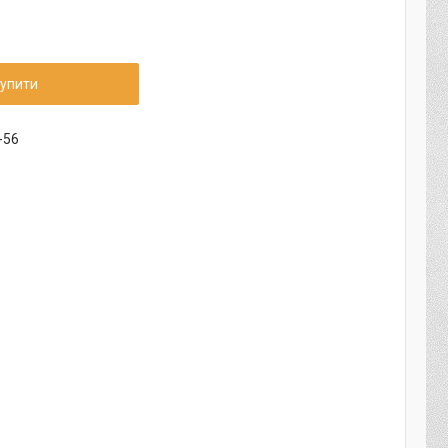
упити
-56