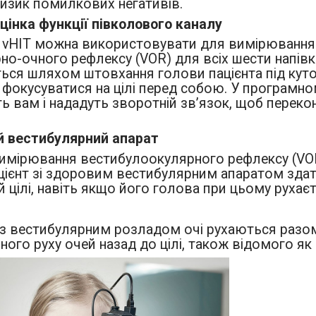
изик помилкових негативів.
цінка функції півколового каналу
vHIT можна використовувати для вимірювання 
но-очного рефлексу (VOR) для всіх шести напівк
ься шляхом штовхання голови пацієнта під кутом
фокусуватися на цілі перед собою. У програмному
 вам і нададуть зворотній зв’язок, щоб перекон
й вестибулярний апарат
вимірювання вестибулоокулярного рефлексу (VOR)
цієнт зі здоровим вестибулярним апаратом здат
й цілі, навіть якщо його голова при цьому рухаєт
в з вестибулярним розладом очі рухаються разо
ного руху очей назад до цілі, також відомого як