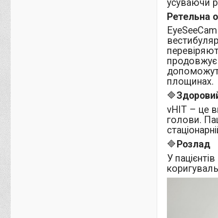
усуваючи р
Ретельна о
EyeSeeCam 
вестибуляр
перевіряют
продовжує 
допоможуть
площинах.
🔷
Здорови
vHIT – це 
голови. Па
стаціонарні
🔷
Розлад
У пацієнті
коригуваль