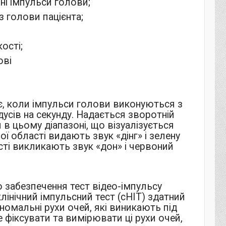
і імпульси голови;
з голови пацієнта;
ості;
ові
є, коли імпульси голови виконуються з
усів на секунду. Надається зворотній
 в цьому діапазоні, що візуалізується
 області видають звук «дінг» і зелену
ті викликають звук «дон» і червоний
 забезпечення тест відео-імпульсу
лінічний імпульсний тест (cHIT) здатний
номальні рухи очей, які виникають під
 фіксувати та вимірювати ці рухи очей,