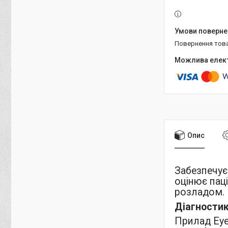
повернення тов
Опис
Забезпечує
оцінює пац
розладом.
Діагности
Прилад Eye