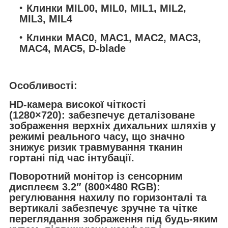
Клинки MIL00, MIL0, MIL1, MIL2,
MIL3, MIL4
Клинки MAC0, MAC1, MAC2, MAC3,
MAC4, MAC5, D-blade
Особливості:
HD-камера високої чіткості
(1280×720):
забезпечує деталізоване
зображення верхніх дихальних шляхів у
режимі реального часу, що значно
знижує ризик травмування тканин
гортані під час інтубації.
Поворотний монітор із сенсорним
дисплеєм 3.2″ (800×480 RGB)
:
регулювання нахилу по горизонталі та
вертикалі забезпечує зручне та чітке
переглядання зображення під будь-яким