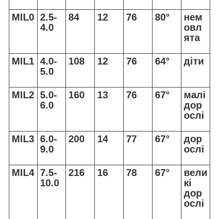
MIL0
2.5-
84
12
76
80°
нем
4.0
овл
ята
MIL1
4.0-
108
12
76
64°
діти
5.0
MIL2
5.0-
160
13
76
67°
малі
6.0
дор
ослі
MIL3
6.0-
200
14
77
67°
дор
9.0
ослі
MIL4
7.5-
216
16
78
67°
вели
10.0
кі
дор
ослі