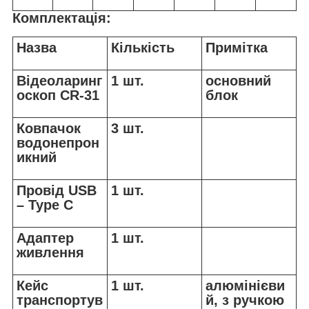
Комплектація:
Назва
Кількість
Примітка
Відеоларинг
1 шт.
основний
оскоп CR-31
блок
Ковпачок
3 шт.
водонепрон
икний
Провід USB
1 шт.
– Type C
Адаптер
1 шт.
живлення
Кейс
1 шт.
алюмінієви
транспортув
й, з ручкою