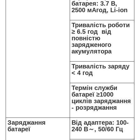
батарея: 3.7 В,
2500 мАгод, Li-ion
Тривалість роботи
≥ 6.5 год від
повністю
зарядженого
акумулятора
Тривалість заряду
< 4 год
Термін служби
батареї ≥1000
циклів заряджання
- розряджання
Заряджання
Від адаптера: 100-
батареї
240 В～, 50/60 Гц