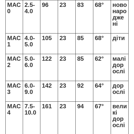
MAC
2.5-
96
23
83
68°
ново
0
4.0
наро
дже
ні
MAC
4.0-
105
23
85
68°
діти
1
5.0
MAC
5.0-
122
23
85
62°
малі
2
6.0
дор
ослі
MAC
6.0-
142
23
92
64°
дор
3
9.0
ослі
MAC
7.5-
161
23
94
67°
вели
4
10.0
кі
дор
ослі