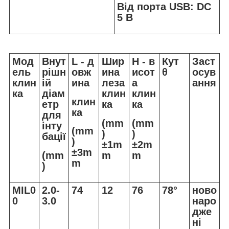
Від порта USB: DC
5 В
Мод
Внут
L
-
д
Шир
H
-
в
Кут
Заст
ель
рішн
овж
ина
исот
θ
осув
клин
ій
ина
леза
а
ання
ка
діам
клин
клин
клин
етр
ка
ка
ка
для
(mm
(mm
інту
(mm
)
)
бації
)
±1m
±2m
±3m
(mm
m
m
m
)
MIL0
2.0-
74
12
76
78°
ново
0
3.0
наро
дже
ні