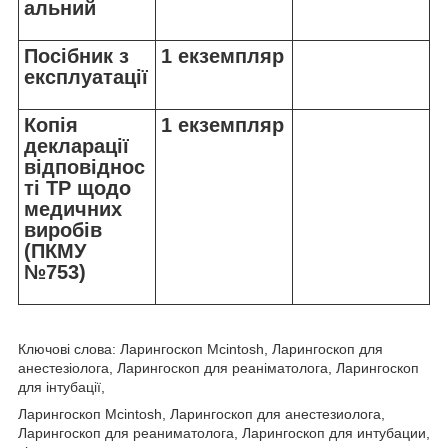
альний
Посібник з
1 екземпляр
експлуатації
Копія
1 екземпляр
декларації
відповіднос
ті ТР щодо
медичних
виробів
(ПКМУ
№753)
Ключові слова: Ларингоскоп Mcintosh, Ларингоскоп для
анестезіолога, Ларингоскоп для реаніматолога, Ларингоскоп
для інтубації,
Ларингоскоп Mcintosh, Ларингоскоп для анестезиолога,
Ларингоскоп для реаниматолога, Ларингоскоп для интубации,