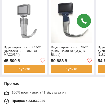
Відеоларингоскоп CR-31
Відеоларингоскоп CR-31
Віде
(дисплей 3.2", клинки
(з клинками №2,3,4, D-
дисп
МАС2/3/4)
Blade)
№2,3
45 500
59 883
54 
₴
₴
Купити
Купити
Про нас
100% позитивних з 41 відгука за рік
Працює з 23.03.2020