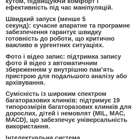
кутом, підвищуючи комфорт і
ефективність під час маніпуляцій.
Швидкий запуск (менше 5
секунд):
сучасне апаратне та програмне
забезпечення гарантує швидку
готовність до роботи, що критично
важливо в ургентних ситуаціях.
Фото і відео запис:
підтримка запису
фото й відео з автоматичним
збереженням у внутрішню пам’ять
пристрою для подальшого аналізу або
архівування.
Сумісність із широким спектром
багаторазових клинків:
підтримує 19
типорозмірів багаторазових клинків для
дорослих, дітей і немовлят (MIL, MAC,
MACD), що забезпечує універсальність
використання.
Інтелектуальна система