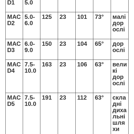
D1
5.0
MAC
5.0-
125
23
101
73°
малі
D2
6.0
дор
ослі
MAC
6.0-
150
23
104
65°
дор
D3
9.0
ослі
MAC
7.5-
163
23
106
63°
вели
D4
10.0
кі
дор
ослі
MAC
7.5-
191
23
112
63°
скла
D5
10.0
дні
диха
льні
шля
хи