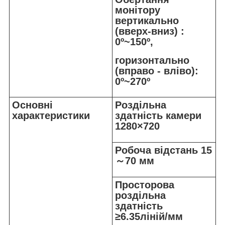
монітору
вертикально
(вверх-вниз) :
0º~150º,
горизонтально
(вправо - вліво):
0º~270º
Основні
Роздільна
характеристики
здатність камери
1280×720
Робоча відстань 15
～70 мм
Просторова
роздільна
здатність
≥6.35ліній/мм