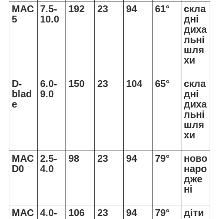
MAC
7.5-
192
23
94
61°
скла
5
10.0
дні
диха
льні
шля
хи
D-
6.0-
150
23
104
65°
скла
blad
9.0
дні
e
диха
льні
шля
хи
MAC
2.5-
98
23
94
79°
ново
D0
4.0
наро
дже
ні
MAC
4.0-
106
23
94
79°
діти