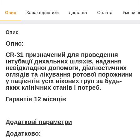
Опис
Характеристики
Доставка
Оплата
Умови п
Опис
Опис:
CR-31
призначений для проведення
інтубації дихальних шляхів, надання
невідкладної допомоги, діагностичних
оглядів та лікування ротової порожнини
у пацієнтів усіх вікових груп за будь-
яких клінічних станів і потреб.
Гарантія 12 місяців
Додаткові параметри
Додатково: