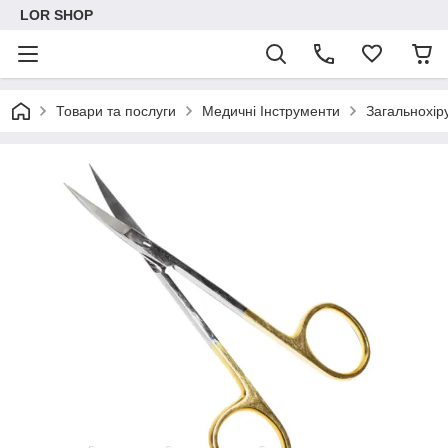
LOR SHOP
Товари та послуги
Медичні Інструменти
Загальнохіру