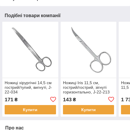
Подібні товари компанії
Ножиці хірургічні 14,5 см
Ножиці Iris 11,5 см,
Ножиц
гострий/тупий, вигнуті, J-
гострий/гострий, зігнуті
11,5
22-034
горизонтально, J-22-213
171
143
1 7
₴
₴
Купити
Купити
Про нас