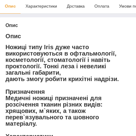
Опис
Характеристики
Доставка
Оплата
Умови п
Опис
Опис
Ножиці типу
Iris
дуже часто
використовуються в офтальмології,
косметології, стоматології і навіть
проктології. Тонкі леза і невеликі
загальні габарити,
дають змогу робити крихітні надрізи.
Призначення
Медичні ножиці призначені для
розсічення тканин різних видів:
хрящових, м`яких, а також
перев`язувального та шовного
матеріалу.