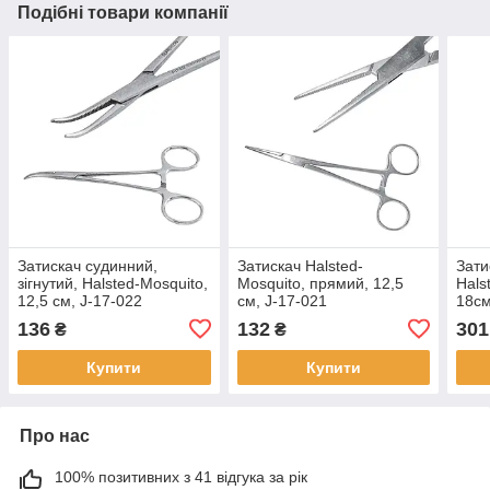
Подібні товари компанії
Затискач судинний,
Затискач Halsted-
Зати
зігнутий, Halsted-Mosquito,
Mosquito, прямий, 12,5
Hals
12,5 см, J-17-022
см, J-17-021
18см
136
132
301
₴
₴
Купити
Купити
Про нас
100% позитивних з 41 відгука за рік