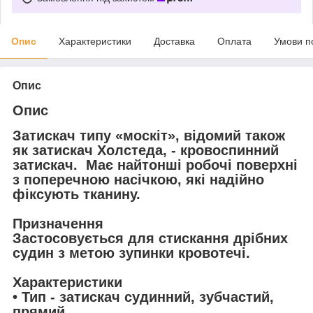
Опис
Характеристики
Доставка
Оплата
Умови п
Опис
Опис
Затискач типу «москіт», відомий також
як затискач Холстеда, - кровоспинний
затискач. Має найтонші робочі поверхні
з поперечною насічкою, які надійно
фіксують тканину.
Призначення
Застосовується для стискання дрібних
судин з метою зупинки кровотечі.
Характеристики
• Тип - затискач судинний, зубчастий,
прямий.