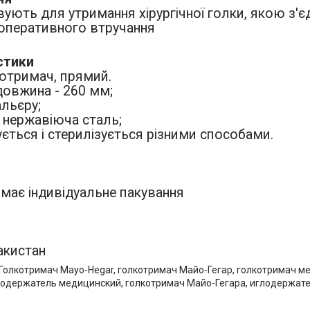
ують для утримання хірургічної голки, якою з'є
оперативного втручання
стики
котримач, прямий.
 довжина - 260 мм;
альєру;
- нержавіюча сталь;
ується і стерилізується різними способами.
 має індивідуальне пакування
акистан
 Голкотримач Mayo-Hegar, голкотримач Майо-Гегар, голкотримач 
лодержатель медицинский, голкотримач Майо-Гегара, иглодержате