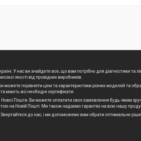
раїні. У нас ви знайдете все, що вам потрібно для діагностики та л
високої якості від провідних виробників.
и можете порівняти ціни та характеристики різних моделей та обра
 та мають всі необхідні сертифікати.
Нової Пошти. Ви можете оплатити своє замовлення будь-яким зручн
тою на Новій Пошті. Ми також надаємо гарантію на всю нашу проду
рт. Звертайтеся до нас, і ми допоможемо вам обрати оптимальне рі