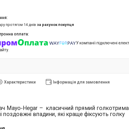
ару протягом 14 днів
за рахунок покупця
У компанії підключені елек
айту.
Характеристики
Інформація для замовлення
ч Mayo-Hegar – класичний прямий голкотримач
ні поздовжні впадини, які краще фіксують голку
ня