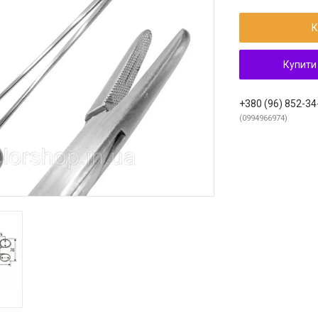
К
Купити
+380 (96) 852-34
0994966974