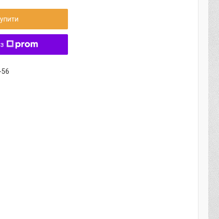
упити
 з
-56