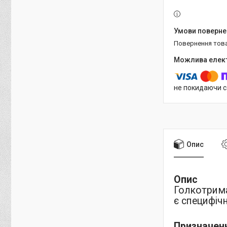
повернення тов
не покидаючи с
Опис
Опис
Голкотрима
є специфіч
Призначен