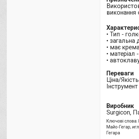
Використов
виконання 
Характери
• Тип - гол
• загальна
• має крем
• матеріал 
• автоклав
Переваги
Ціна/Якість
Інструмент
Виробник
Surgicon, П
Ключові слова:
Майо-Гегар, иг
Гегара