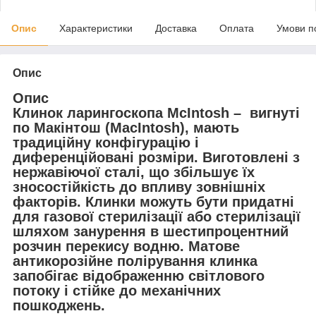
Опис
Характеристики
Доставка
Оплата
Умови п
Опис
Опис
Клинок ларингоскопа McIntosh – вигнуті
по Макінтош (MacIntosh), мають
традиційну конфігурацію і
диференційовані розміри. Виготовлені з
нержавіючої сталі, що збільшує їх
зносостійкість до впливу зовнішніх
факторів. Клинки можуть бути придатні
для газової стерилізації або стерилізації
шляхом занурення в шестипроцентний
розчин перекису водню. Матове
антикорозійне полірування клинка
запобігає відображенню світлового
потоку і стійке до механічних
пошкоджень.