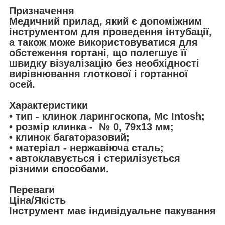
Призначення
Медичний прилад, який є допоміжним
інструментом для проведення інтубації,
а також може використовуватися для
обстеження гортані, що полегшує її
швидку візуалізацію без необхідності
вирівнювання глоткової і гортанної
осей.
Характеристики
• тип - клинок ларингоскопа, Mc Intosh;
• розмір клинка - № 0, 79х13 мм;
• клинок багаторазовий;
• матеріал - нержавіюча сталь;
• автоклавується і стерилізується
різними способами.
Переваги
Ціна/Якість
Інструмент має індивідуальне пакування