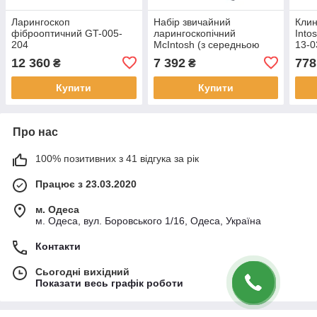
Ларингоскоп
Набір звичайний
Клин
фіброоптичний GT-005-
ларингоскопічний
Into
204
McIntosh (з середньою
13-0
ручкою), набір з 4 клинків,
12 360
7 392
778
₴
₴
J-13-151
Купити
Купити
Про нас
100% позитивних з 41 відгука за рік
Працює з 23.03.2020
м. Одеса
м. Одеса, вул. Боровського 1/16, Одеса, Україна
Контакти
Сьогодні вихідний
Показати весь графік роботи