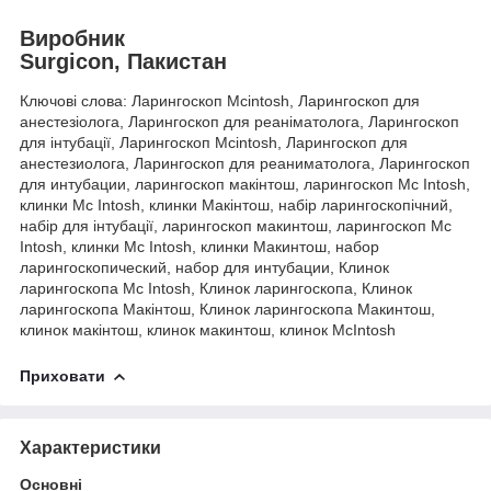
Виробник
Surgicon, Пакистан
Ключові слова: Ларингоскоп Mcintosh, Ларингоскоп для
анестезіолога, Ларингоскоп для реаніматолога, Ларингоскоп
для інтубації, Ларингоскоп Mcintosh, Ларингоскоп для
анестезиолога, Ларингоскоп для реаниматолога, Ларингоскоп
для интубации, ларингоскоп макінтош, ларингоскоп Mc Intosh,
клинки Mc Intosh, клинки Макінтош, набір ларингоскопічний,
набір для інтубації, ларингоскоп макинтош, ларингоскоп Mc
Intosh, клинки Mc Intosh, клинки Макинтош, набор
ларингоскопический, набор для интубации, Клинок
ларингоскопа Mc Intosh, Клинок ларингоскопа, Клинок
ларингоскопа Макінтош, Клинок ларингоскопа Макинтош,
клинок макінтош, клинок макинтош, клинок McIntosh
Приховати
Характеристики
Основні