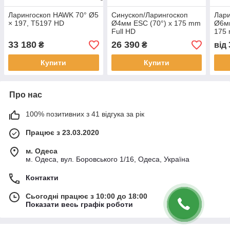
Ларингоскоп HAWK 70° Ø5
Синускоп/Ларингоскоп
Лар
× 197, T5197 HD
Ø4мм ESC (70°) x 175 mm
Ø6мм
Full HD
175 
33 180
26 390
₴
₴
від
Купити
Купити
Про нас
100% позитивних з 41 відгука за рік
Працює з 23.03.2020
м. Одеса
м. Одеса, вул. Боровського 1/16, Одеса, Україна
Контакти
Сьогодні працює з 10:00 до 18:00
Показати весь графік роботи