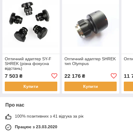
Оптичний адаптер SY-F
Оптичний адаптер SHREK
Опти
SHREK (різна фокусна
тип Olympus
відстань)
7 503
22 176
11 
₴
₴
Купити
Купити
Про нас
100% позитивних з 41 відгука за рік
Працює з 23.03.2020