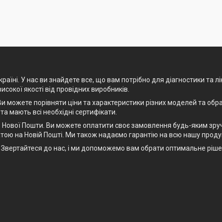
раїні. У нас ви знайдете все, що вам потрібно для діагностики та л
високої якості від провідних виробників.
и можете порівняти ціни та характеристики різних моделей та обра
 та мають всі необхідні сертифікати.
Нової Пошти. Ви можете оплатити своє замовлення будь-яким зручн
тою на Новій Пошті. Ми також надаємо гарантію на всю нашу проду
рт. Звертайтеся до нас, і ми допоможемо вам обрати оптимальне рі