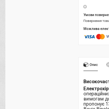
повернення тов
Опис
Високочаст
Електрохір
операційни
вимогам до
пропонує 13