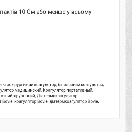
нтактів 10 Ом або менше у всьому
ктрохірургічний коагулятор, біполярний коагулятор,
гулятор медицинский, Коагулятор портативный,
отний хірургічний, Діатермокоагулятор
Bovie, коагулятор Bovie, діатермкоагулятор Bovie,