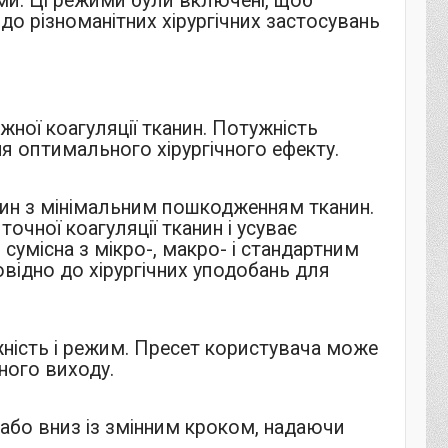
жими. Ці режими були включені, щоб
до різноманітних хірургічних застосувань
жної коагуляції тканин. Потужність
я оптимального хірургічного ефекту.
анин з мінімальним пошкодженням тканин.
очної коагуляції тканин і усуває
сумісна з мікро-, макро- і стандартним
відно до хірургічних уподобань для
ність і режим. Пресет користувача може
ного виходу.
 або вниз із змінним кроком, надаючи