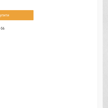
упити
-56