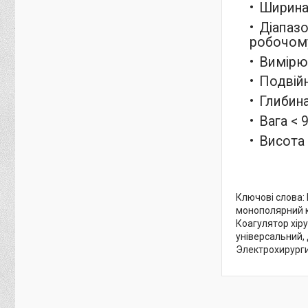
Ширина 
Діапазо
робочому
Вимірю
Подвійн
Глибина
Вага < 9
Висота 
Ключові слова:
монополярний к
Коагулятор хір
універсальний, 
Электрохирурги