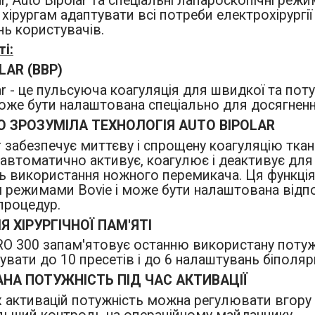
ar, Auto Bipolar та спеціальні лапароскопічні ре
ірургам адаптувати всі потреби електрохірургії 
нь користувачів.
і:
LAR (BBP)
ar - це пульсуюча коагуляція для швидкої та поту
може бути налаштована спеціально для досягненн
О ЗРОЗУМІЛА ТЕХНОЛОГІЯ AUTO BIPOLAR
ar забезпечує миттєву і спрощену коагуляцію тк
автоматично активує, коагулює і деактивує для т
ть використання ножного перемикача. Ця функція 
 режимами Bovie і може бути налаштована відпо
процедур.
Я ХІРУРГІЧНОЇ ПАМ'ЯТІ
RO 300 запам'ятовує останню використану потуж
увати до 10 пресетів і до 6 налаштувань біполяр
НА ПОТУЖНІСТЬ ПІД ЧАС АКТИВАЦІЇ
іх активацій потужність можна регулювати вгору