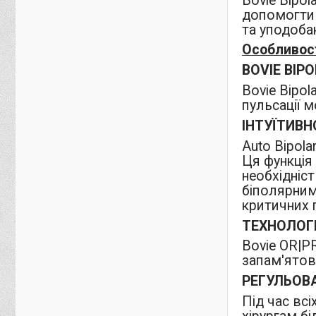
Bovie Bipol
допомогти х
та уподоба
Особливост
BOVIE BIPO
Bovie Bipol
пульсації 
ІНТУЇТИВН
Auto Bipol
Ця функція 
необхідніс
біполярним
критичних 
ТЕХНОЛОГІ
Bovie OR|P
запам'ятов
РЕГУЛЬОВА
Під час вс