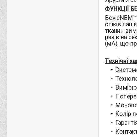
хірургам б
ФУНКЦІЇ Б
BovieNEM™ 
опіків паці
тканин вимі
разів на се
(мА), що пр
Технічні х
Систем
Техноло
Вимірю
Попере
Монопо
Колір п
Гаранті
Контакт