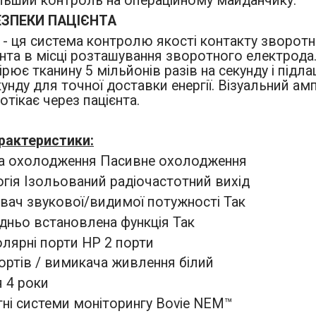
ільший контроль на операційному майданчику.
ЕЗПЕКИ ПАЦІЄНТА
- ця система контролю якості контакту зворотно
єнта в місці розташування зворотного електрода
рює тканину 5 мільйонів разів на секунду і підл
кунду для точної доставки енергії. Візуальний а
отікає через пацієнта.
арактеристики:
а охолодження Пасивне охолодження
гія Ізольований радіочастотний вихід
вач звукової/видимої потужності Так
дньо встановлена функція Так
лярні порти HP 2 порти
ортів / вимикача живлення білий
я 4 роки
ні системи моніторингу Bovie NEM™