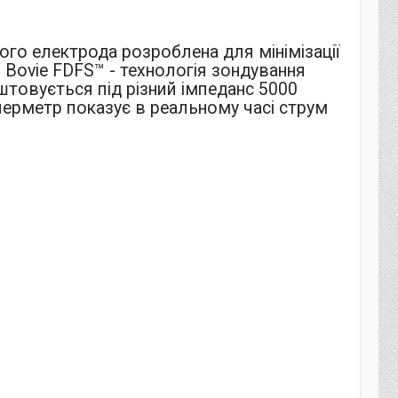
го електрода розроблена для мінімізації
. Bovie FDFS™ - технологія зондування
аштовується під різний імпеданс 5000
мперметр показує в реальному часі струм