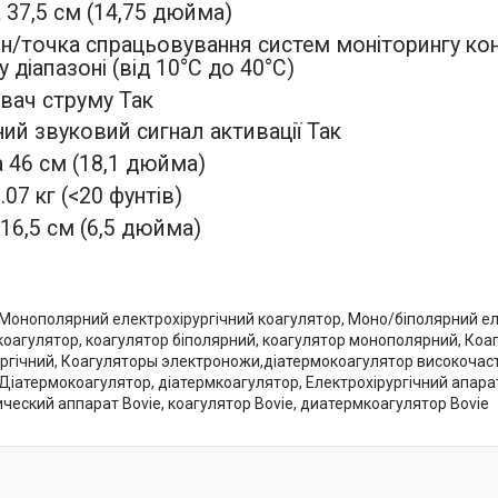
37,5 см (14,75 дюйма)
н/точка спрацьовування систем моніторингу ко
 діапазоні (від 10°C до 40°C)
вач струму Так
ий звуковий сигнал активації Так
 46 см (18,1 дюйма)
.07 кг (<20 фунтів)
16,5 см (6,5 дюйма)
 Монополярний електрохірургічний коагулятор, Моно/біполярний еле
оагулятор, коагулятор біполярний, коагулятор монополярний, Коа
ургічний, Коагуляторы электроножи,діатермокоагулятор високочаст
Діатермокоагулятор, діатермкоагулятор, Електрохірургічний апарат 
ческий аппарат Bovie, коагулятор Bovie, диатермкоагулятор Bovie