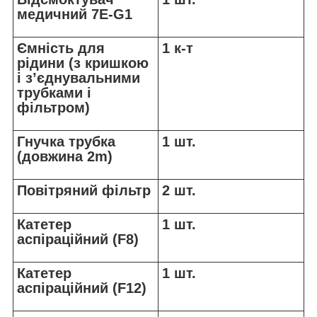
медичний 7E-G1
Ємність для
1 к-т
рідини (з кришкою
і з’єднувальними
трубками і
фільтром)
Гнучка трубка
1 шт.
(довжина 2m)
Повітряний фільтр
2 шт.
Катетер
1 шт.
аспіраційний (F8)
Катетер
1 шт.
аспіраційний (F12)