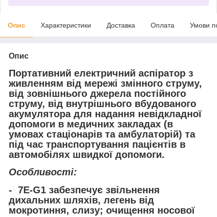
Опис
Характеристики
Доставка
Оплата
Умови п
Опис
Портативний електричний аспіратор з
живленням від мережі змінного струму,
від зовнішнього джерела постійного
струму, від внутрішнього вбудованого
акумулятора для надання невідкладної
допомоги в медичних закладах (в
умовах стаціонарів та амбулаторій) та
під час транспортування пацієнтів в
автомобілях швидкої допомоги.
Особливості:
- 7Е-G1 забезпечує звільнення
дихальних шляхів, легень від
мокротиння, слизу; очищення носової