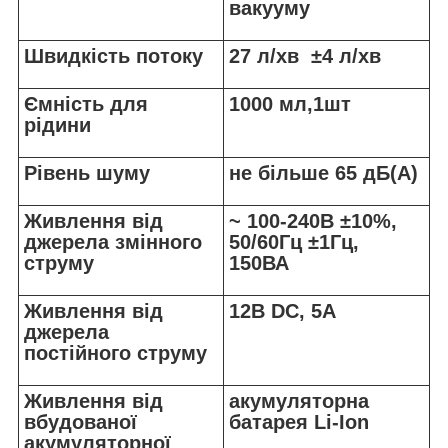
вакууму
Швидкість потоку
27 л/хв ±4 л/хв
Ємність для
1000 мл,1шт
рідини
Рівень шуму
не більше 65 дБ(A)
Живлення від
~ 100-240В ±10%,
джерела змінного
50/60Гц ±1Гц,
струму
150ВА
Живлення від
12В DC, 5A
джерела
постійного струму
Живлення від
акумуляторна
вбудованої
батарея Li-Ion
акумуляторної