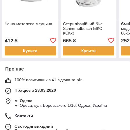
Чаша металева медична
Cтерилізаційний бікс
Ємні
Schimmelbusch БІКС-
меди
КСК-3
68x
412
665
252
₴
₴
Купити
Купити
Про нас
100% позитивних з 41 відгука за рік
Працює з 23.03.2020
м. Одеса
м. Одеса, вул. Боровського 1/16, Одеса, Україна
Контакти
Сьогодні вихідний