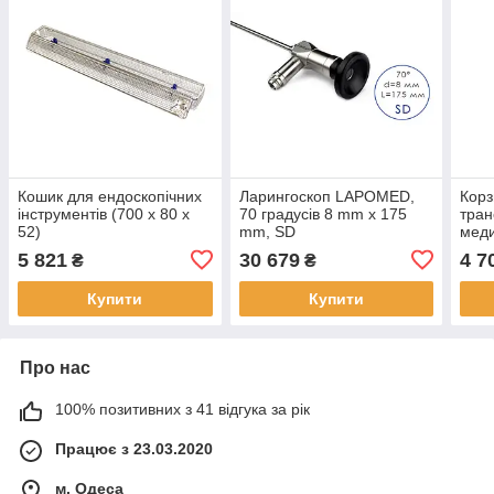
Кошик для ендоскопічних
Ларингоскоп LAPOMED,
Корз
інструментів (700 x 80 x
70 градусів 8 mm x 175
тран
52)
mm, SD
меди
(470
5 821
30 679
4 7
₴
₴
Купити
Купити
Про нас
100% позитивних з 41 відгука за рік
Працює з 23.03.2020
м. Одеса