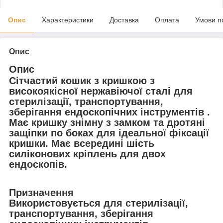
Опис
Характеристики
Доставка
Оплата
Умови п
Опис
Опис
Сітчастий кошик з кришкою з
високоякісної нержавіючої сталі для
стерилізації, транспортування,
зберігання ендоскопічних інструментів .
Має кришку знімну з замком та дротяні
защіпки по боках для ідеальної фіксації
кришки. Має всередині шість
силіконових кріплень для двох
ендоскопів.
Призначення
Використовується для стерилізації,
транспортування, зберігання