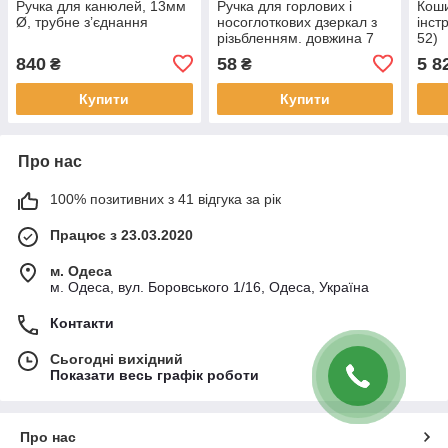
Ручка для канюлей, 13мм
Ручка для горлових і
Коши
Ø, трубне з’єднання
носоглоткових дзеркал з
інст
різьбленням. довжина 7
52)
см
840
58
5 8
₴
₴
Купити
Купити
Про нас
100% позитивних з 41 відгука за рік
Працює з 23.03.2020
м. Одеса
м. Одеса, вул. Боровського 1/16, Одеса, Україна
Контакти
Сьогодні вихідний
Показати весь графік роботи
Про нас