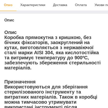
Опис
Характеристики
Доставка
Оплата
Умови п
Опис
Опис
Коробка прямокутна з кришкою, без
бічних фіксаторів, заокруглений на
кутах, виготовляється з нержавіючої
сталі марки AISI 304, яка кислотостійка
та витримує температуру до 900ºС,
забезпечують збереження стерильності
матеріалів.
Призначення
Використовуються для зберігання
стерилізованого інструменту та
витратних матеріалів. Також в коробці
можна тимчасово утримувати
використані інструменті після