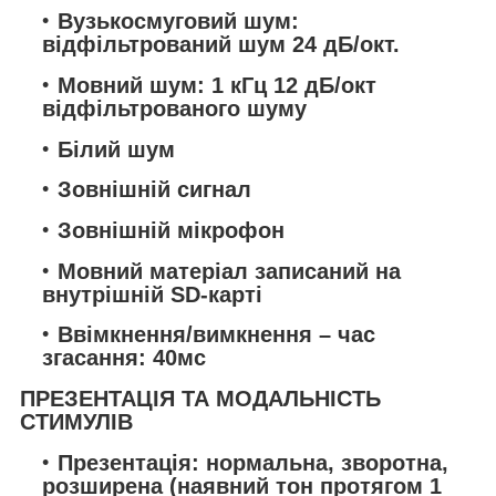
Вузькосмуговий шум:
відфільтрований шум 24 дБ/окт.
Мовний шум: 1 кГц 12 дБ/oкт
відфільтрованого шуму
Білий шум
Зовнішній сигнал
Зовнішній мікрофон
Мовний матеріал записаний на
внутрішній SD-карті
Ввімкнення/вимкнення – час
згасання: 40мс
ПРЕЗЕНТАЦІЯ ТА МОДАЛЬНІСТЬ
СТИМУЛІВ
Презентація: нормальна, зворотна,
розширена (наявний тон протягом 1