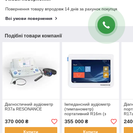
Повернення товару впродовж 14 днів за рахунок покупця
Всі умови повернення
Подібні товари компанії
Діагностичний аудіометр
Імпедансний аудіометр
Діаг
R37a RESONANCE
(тимпанометр)
порт
портативний R16m (з
R17
сенсорним екраном)
сенс
370 000
355 000
240
₴
₴
RESONANCE
Купити
Купити