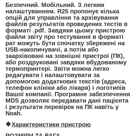
Безпечний. Мобільний. З легким
налаштуванням.
R25 пропонує кілька
опцій для управління та архівування
файлів результатів проведених тестів в
форматі .pdf. Завдяки цьому пристрою
файли звіту про тестування в форматі
рат можуть бути спочатку збережені на
USB-накопичувачі, а потім або
заархівовані на зовнішні пристрої (ПК),
або роздруковані завдяки вбудованому
термопринтері. Звіти можна легко
редагувати і налаштовувати за
допомогою додаткових текстів (адреса,
телефон клініки або лікаря) і логотипів
Вашої компанії. Програмне забезпечення
MDS дозволяє передавати дані пацієнта
і результати перевірок на ПК навіть у
Noah.
🔶
Характеристики пристрою
РОЗМІРИ ТА ВАГА