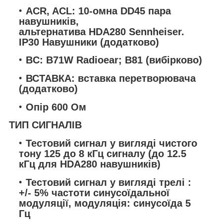
ACR, ACL: 10-омна DD45 пара
навушників,
альтернатива HDA280 Sennheiser.
IP30 Навушники (додатково)
BC: B71W Radioear; B81 (вибірково)
ВСТАВКА: вставка перетворювача
(додатково)
Опір 600 Ом
ТИП СИГНАЛІВ
Тестовий сигнал у вигляді чистого
тону 125 до 8 кГц сигналу (до 12.5
кГц для HDA280 навушників)
Тестовий сигнал у вигляді трелі :
+/- 5% частоти синусоїдальної
модуляції, модуляція: синусоїда 5
Гц