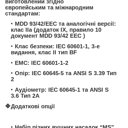
виготовлений згідно
європейським та міжнародним
стандартам:
MDD 93/42/EEC та аналогічні версії:
клас IIa (додаток IX, правило 10
документ MDD 93/42 EEC )
Клас безпеки: IEC 60601-1, 3-е
видання, клас II тип BF
EMC: IEC 60601-1-2
Опір: IEC 60645-5 та ANSI S 3.39 Тип
2
Аудіометр: IEC 60645-1 та ANSI S
3.6 Тип 2A
🔷
Додаткові опції
Набір різних вушних насадок “MS”