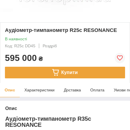
Аудіометр-тимпанометр R25с RESONANCE
В наявності
Код: R25с DD45
Роздріб
595 000
₴
Купити
Опис
Характеристики
Доставка
Оплата
Умови п
Опис
Аудіометр-тимпанометр R35с
RESONANCE