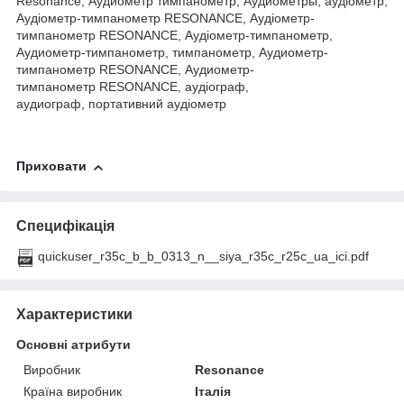
Resonance, Аудиометр тимпанометр, Аудиометры, аудіометр,
Аудіометр-тимпанометр RESONANCE, Аудіометр-
тимпанометр RESONANCE, Аудіометр-тимпанометр,
Аудиометр-тимпанометр, тимпанометр, Аудиометр-
тимпанометр RESONANCE, Аудиометр-
тимпанометр RESONANCE, аудіограф,
аудиограф, портативний аудіометр
Приховати
Специфікація
quickuser_r35c_b_b_0313_n__siya_r35c_r25c_ua_ici.pdf
Характеристики
Основні атрибути
Виробник
Resonance
Країна виробник
Італія