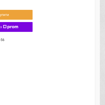
упити
 з
-56