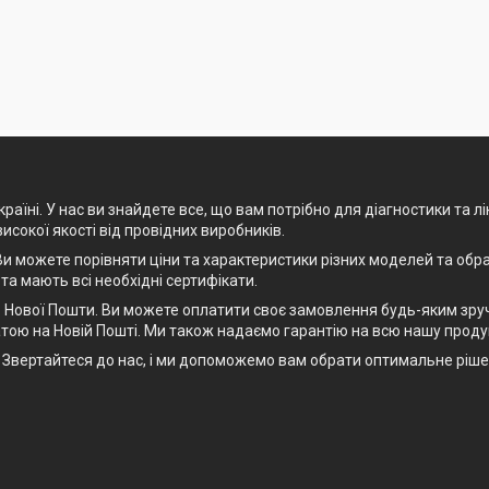
раїні. У нас ви знайдете все, що вам потрібно для діагностики та л
високої якості від провідних виробників.
и можете порівняти ціни та характеристики різних моделей та обра
 та мають всі необхідні сертифікати.
Нової Пошти. Ви можете оплатити своє замовлення будь-яким зручн
тою на Новій Пошті. Ми також надаємо гарантію на всю нашу проду
рт. Звертайтеся до нас, і ми допоможемо вам обрати оптимальне рі