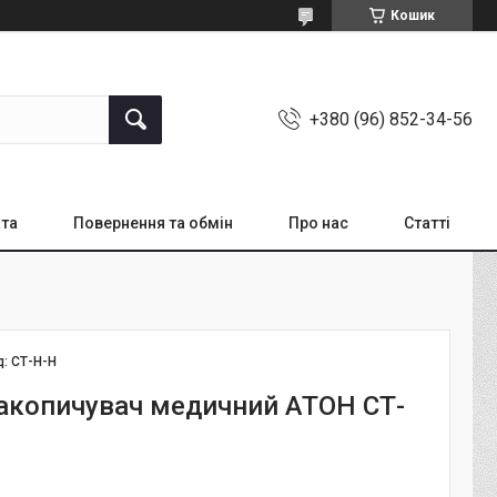
Кошик
+380 (96) 852-34-56
ата
Повернення та обмін
Про нас
Статті
д:
СТ-Н-Н
акопичувач медичний АТОН СТ-