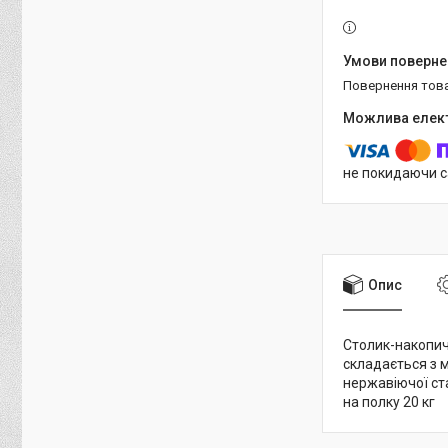
повернення тов
не покидаючи с
Опис
Столик-накопич
складається з м
нержавіючої ст
на полку 20 кг