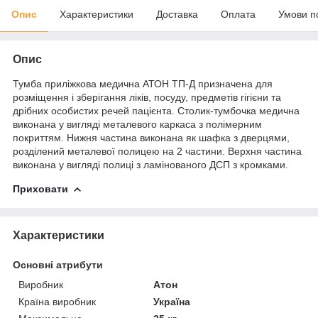
Опис
Характеристики
Доставка
Оплата
Умови п
Опис
Тумба приліжкова медична АТОН ТП-Д призначена для
розміщення і зберігання ліків, посуду, предметів гігієни та
дрібних особистих речей пацієнта. Столик-тумбочка медична
виконана у вигляді металевого каркаса з полімерним
покриттям. Нижня частина виконана як шафка з дверцями,
розділений металевої полицею на 2 частини. Верхня частина
виконана у вигляді полиці з ламінованого ДСП з кромками.
Приховати
Характеристики
Основні атрибути
Виробник
Атон
Країна виробник
Україна