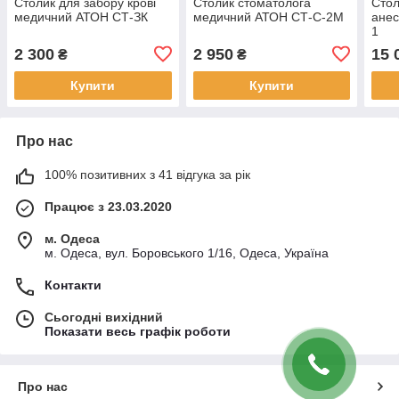
Столик для забору крові
Столик стоматолога
Стол
медичний АТОН СТ-ЗК
медичний АТОН СТ-С-2М
анес
1
2 300
2 950
15 
₴
₴
Купити
Купити
Про нас
100% позитивних з 41 відгука за рік
Працює з 23.03.2020
м. Одеса
м. Одеса, вул. Боровського 1/16, Одеса, Україна
Контакти
Сьогодні вихідний
Показати весь графік роботи
Про нас