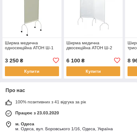
Ширма медична
Ширма медична
Шир
односекційна АТОН Ш-1
двосекційна АТОН Ш-2
трис
3 250
6 100
8 9
₴
₴
Купити
Купити
Про нас
100% позитивних з 41 відгука за рік
Працює з 23.03.2020
м. Одеса
м. Одеса, вул. Боровського 1/16, Одеса, Україна