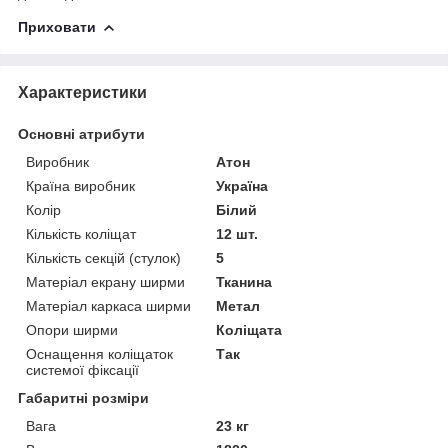
Приховати
Характеристики
Основні атрибути
Виробник
Атон
Країна виробник
Україна
Колір
Білий
Кількість коліщат
12 шт.
Кількість секцій (стулок)
5
Матеріал екрану ширми
Тканина
Матеріал каркаса ширми
Метал
Опори ширми
Коліщата
Оснащення коліщаток
Так
системої фіксації
Габаритні розміри
Вага
23 кг