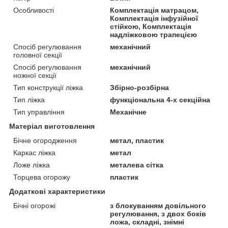
Особливості
Комплектація матрацом,
Комплектація інфузійної
стійкою, Комплектація
надліжковою трапецією
Спосіб регулювання
механічний
головної секції
Спосіб регулювання
механічний
ножної секції
Тип конструкції ліжка
Збірно-розбірна
Тип ліжка
функціональна 4-х секційна
Тип управління
Механічне
Матеріал виготовлення
Бічне огородження
метал, пластик
Каркас ліжка
метал
Ложе ліжка
металева сітка
Торцева огорожу
пластик
Додаткові характеристики
Бічні огорожі
з блокуванням довільного
регулювання, з двох боків
ложа, складні, знімні