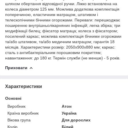
шляхом обертання відповідної ручки. Ліжко встановлена на
колеса діаметром 125 мм. Можлива додаткова комплектація
поперечиною, еластичним матрацом, штативом і
телескопічними бічними огорожами. Переваги: перешкоджає
поширенню внутрішньолікарняних інфекцій; легка збірка; три
модифікації билец; фіксатор матраца; колеса з фіксатором;
посилений каркас; можлива комплектація бічними огорожами
та/або штативом, та/або медичним матрацом; гарантія 18
місяців. Характеристики розмір: 2050х900х880 мм; каркас:
сталь з антибактеріальним порошковим покриттям;
навантаження: до 180 кг. Термін служби (не менше) - 5 років.
Приховати
Характеристики
Основні
Виробник
Атон
Країна виробник
Україна
Вікова група
Для дорослих
Колір
Білий