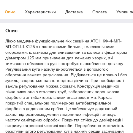
Опис
Характеристики
Доставка
Оплата
Умови п
Опис
Ліжко медичне функціональне 4-х секційна АТОН КФ-4-МП-
БП-ОП-Ш-К125 з пластиковими бильця, телескопічними
огорожами, штативом для вливаваний та колеса з фіксатором
діаметром 125 мм призначена для лежачих хворих, які
тимчасово обмежені в русі і потребують особливого догляду.
Регулювання кута нахилу виробляється з допомогою
обертання важеля регулювання. Відбувається це плавно і без
зусиль, впорається навіть тендітна дівчина. При необхідності
важіль регулювання можна сховати. Конструкція медичної
ліжка виконана з сталевих труб, забарвлених порошковою
фарбою з антибактеріальними властивостями. Каркас
покритий спеціальною полімерною антибактеріальної
фарбою з додаванням срібла. Це забезпечує додатковий
захист від розповсюдження лікарняних інфекцій і знижує
частоту санітарних обробок. Покриття стійке до дезінфекції і
витримує агресивні чистячі засоби. Передбачена можливість
безступінчатого регулювання кутів нахилу секцій заснування