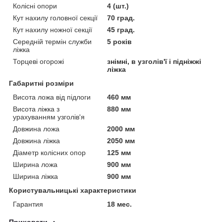
Колісні опори
4 (шт.)
Кут нахилу головної секції
70 град.
Кут нахилу ножної секції
45 град.
Середній термін служби
5 років
ліжка
Торцеві огорожі
знімні, в узголів'ї і підніжжі
ліжка
Габаритні розміри
Висота ложа від підлоги
460 мм
Висота ліжка з
880 мм
урахуванням узголів'я
Довжина ложа
2000 мм
Довжина ліжка
2050 мм
Діаметр колісних опор
125 мм
Ширина ложа
900 мм
Ширина ліжка
900 мм
Користувальницькі характеристики
Гарантия
18 мес.
Приховати