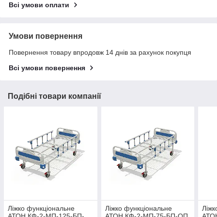
Всі умови оплати
Умови повернення
Повернення товару впродовж 14 днів за рахунок покупця
Всі умови повернення
Подібні товари компанії
Ліжко функціональне
Ліжко функціональне
Ліжк
АТОН КФ-2-МП-125-БП-
АТОН КФ-2-МП-75-БП-ОП
АТО