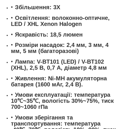
Збільшення
: 3X
Освітлення
: волоконно-оптичне,
LED / XHL Xenon Halogen
Яскравість
: 18,5 люмен
Розміри насадок
: 2,4 мм, 3 мм, 4
мм, 5 мм (багаторазові)
Лампа
: V-BT101 (LED) / V-BT102
(XHL), 2,5 В, 0,7 А, діаметр 4,8 мм
Живлення
: Ni-MH акумуляторна
батарея (1600 мАг, 2,4 В).
Умови експлуатації
: температура
10℃~35℃, вологість 30%~75%, тиск
700~1060 гПа
Умови зберігання та
транспортування
: температура