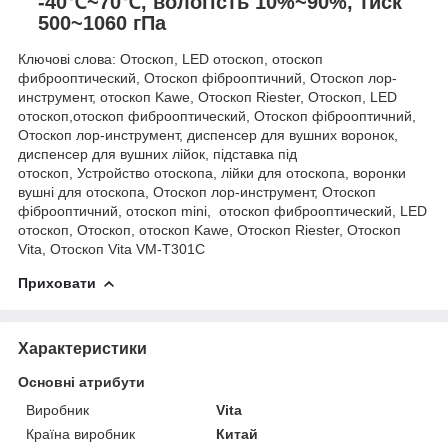
-40℃~70℃, вологість 10%~90%, тиск
500~1060 гПа
Ключові слова: Отоскоп
,
LED отоскоп
,
отоскоп
фиброоптический
,
Отоскоп фіброоптичний
,
Отоскоп лор-
инструмент, отоскоп Kawe, Отоскоп Riester, Отоскоп, LED
отоскоп,отоскоп фиброоптический, Отоскоп фіброоптичний,
Отоскоп лор-инструмент, диспенсер для вушних воронок,
диспенсер для вушних лійок, підставка під
отоскоп, Устройство отоскопа, лійки для отоскопа, воронки
вушні для отоскопа, Отоскоп лор-инструмент, Отоскоп
фіброоптичний, отоскоп mini, отоскоп фиброоптический, LED
отоскоп, Отоскоп, отоскоп Kawe, Отоскоп Riester, Отоскоп
Vita, Отоскоп Vita VM-T301C
Приховати
Характеристики
Основні атрибути
Виробник
Vita
Країна виробник
Китай