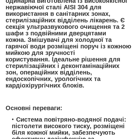
одинарна
виготовлена із високоякісної
нержавіючої сталі AISI 304 для
використання в санітарних зонах,
стерилізаційних відділень лікарень. Є
секція ультразвукового очищення та 2
шафи з подвійними дверцятами
кожна. Змішувачі для холодної та
гарячої води розміщені поруч із кожною
мийкою для зручності
користування. Ідеальне рішення для
стерилізаційних і деконтамінаційних
зон, операційних відділень,
ендоскопічних, урологічних та
кардіохірургічних блоків.
Основні переваги:
Система повітряно-водяної подачі:
пістолети високого тиску, розміщені
біля кожної мийки, забезпечують
ефективну дезінфекцію за