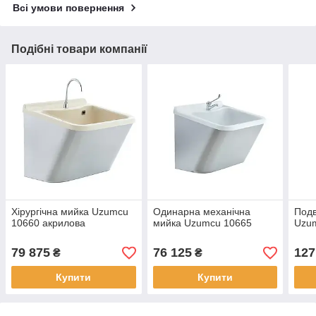
Всі умови повернення
Подібні товари компанії
Хірургічна мийка Uzumcu
Одинарна механічна
Подв
10660 акрилова
мийка Uzumcu 10665
Uzum
79 875
76 125
127
₴
₴
Купити
Купити